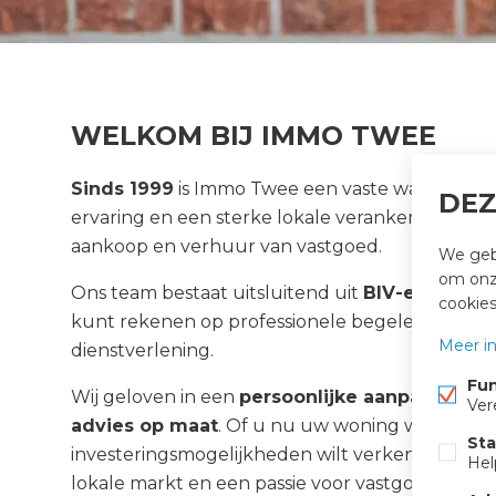
WELKOM BIJ IMMO TWEE
Sinds 1999
is Immo Twee een vaste waarde in
P
DEZ
ervaring en een sterke lokale verankering begel
aankoop en verhuur van vastgoed.
We gebr
om onze
Ons team bestaat uitsluitend uit
BIV-erkende 
cookie
kunt rekenen op professionele begeleiding, co
Meer i
dienstverlening.
Fun
Wij geloven in een
persoonlijke aanpak, duid
Ver
advies op maat
. Of u nu uw woning wilt verk
Sta
investeringsmogelijkheden wilt verkennen: ons 
Hel
lokale markt en een passie voor vastgoed.