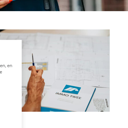
en, en
de