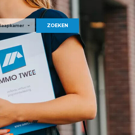
ZOEKEN
laapkamer