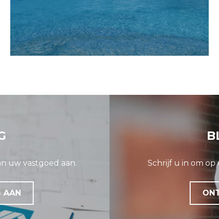
G
B
van uw vastgoed aan.
Schrijf u in om op
G AAN
ONT