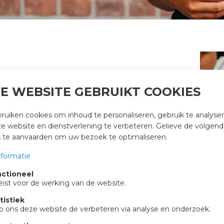
eer en omstreken
. Met jarenlange
E WEBSITE GEBRUIKT COOKIES
eiden wij onze klanten bij de verkoop,
uiken cookies om inhoud te personaliseren, gebruik te analyser
 website en dienstverlening te verbeteren. Gelieve de volgen
vastgoedmakelaars
, wat betekent dat u
s te aanvaarden om uw bezoek te optimaliseren.
rrecte regelgeving en een betrouwbare
nformatie
ctioneel
elijke communicatie en professioneel
eist voor de werking van de website.
open, op zoek bent naar uw droomhuis of
tistiek
team staat voor u klaar met kennis van de
p ons deze website de verbeteren via analyse en onderzoek.