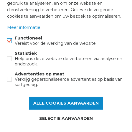
gebruik te analyseren, en om onze website en
dienstverlening te verbeteren. Gelieve de volgende
cookies te aanvaarden om uw bezoek te optimaliseren.
Meer informatie
Functioneel
Vereist voor de werking van de website.
Immo Twee
Statistiek
Help ons deze website de verbeteren via analyse en
Markt 42 Bus 3,
onderzoek.
3990 Peer
Advertenties op maat
+32 11 61 15 74
Verkrijg gepersonaliseerde advertenties op basis van
surfgedrag.
info@immotwee.be
WIJZIG COOKIE VOORKEUREN
ALLE COOKIES AANVAARDEN
voorwaarden
privacy
SELECTIE AANVAARDEN